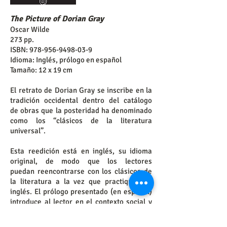
The Picture of Dorian Gray
Oscar Wilde
273 pp.
ISBN:
978-956-9498-03-9
Idioma: Inglés, prólogo en español
Tamaño: 12 x 19 cm
El retrato de Dorian Gray se inscribe en la
tradición occidental dentro del catálogo
de
obras que la posteridad ha denominado
como los “clásicos de la literatura
universal”.
Esta reedición está en inglés, su idioma
original, de modo que los lectores
puedan
reencontrarse con los clásicos de
la literatura a la vez que practiquen su
inglés. El
prólogo presentado (en español)
introduce al lector en el contexto social y
cultural en el que la obra se originó.