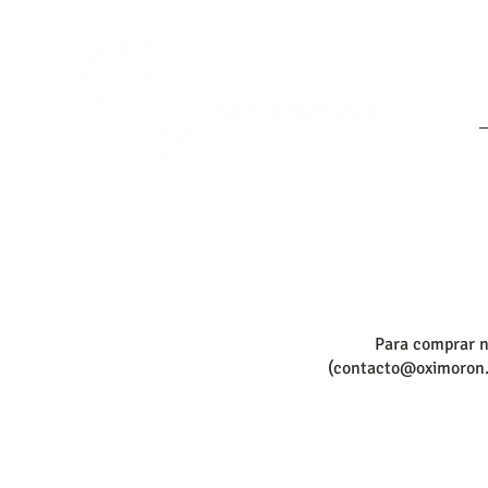
Para comprar nu
(
contacto@oximoron.