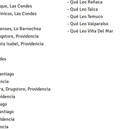
- Qué Leo Reñaca
nque, Las Condes
- Qué Leo Talca
minicos, Las Condes
- Qué Leo Temuco
a
- Qué Leo Valparaíso
apenses, Lo Barnechea
- Qué Leo Viña Del Mar
ugstore, Providencia
nta Isabel, Providencia
ndes
antiago
encia
ra, Drugstore, Providencia
videncia
iago
antiago
videncia
encia