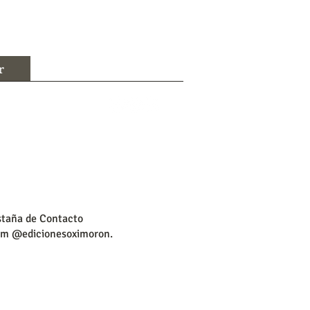
r
Prensa
Contacto
estaña de Contacto
gram @edicionesoximoron.