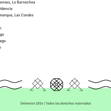
apenses, Lo Barnechea
videncia
umanque, Las Condes
o
ago
iago
o