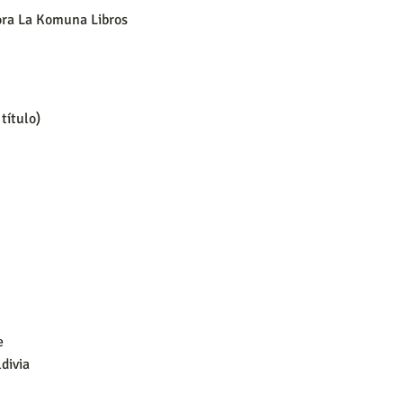
dora La Komuna Libros
título)
e
ldivia