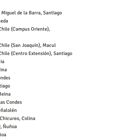
 Miguel de la Barra, Santiago
meda
 Chile (Campus Oriente),
 Chile (San Joaquín), Macul
 Chile (Centro Extensión), Santiago
cia
lina
ondes
tiago
Reina
Las Condes
eñalolén
 Chicureo, Colina
r, Ñuñoa
ñoa